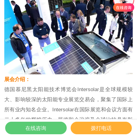
展会介绍：
德国慕尼黑太阳能技术博览会Intersolar是全球规模较
大、影响较深的太阳能专业展览交易会，聚集了国际上
所有业内知名企业。Intersolar在国际展览和会议方面有
二十多年的辉煌历史，展览和会议遍及全球比较具有影
在线咨询
拨打电话
响力的市场。自2014年起，国际电池储能展Ees将每年