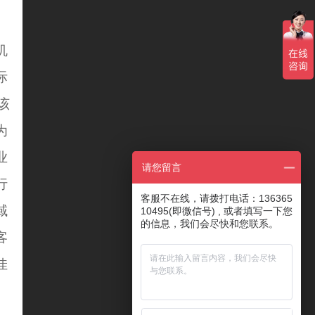
机
际
该
为
业
请您留言
行
客服不在线，请拨打电话：136365
域
10495(即微信号) , 或者填写一下您
的信息，我们会尽快和您联系。
客
佳