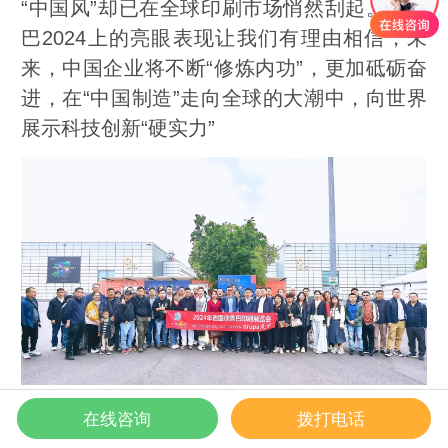
“中国风”却已在全球印刷市场悄然刮起。德鲁
巴2024上的亮眼表现让我们有理由相信，未
来，中国企业将不断“修炼内功”，更加砥砺奋
进，在“中国制造”走向全球的大潮中，向世界
展示科技创新“硬实力”
展会的成功超出了所有人的预期。这场全球印
在线咨询
拨打电话
刷行业的顶级盛会，经过八年的漫长等待，再