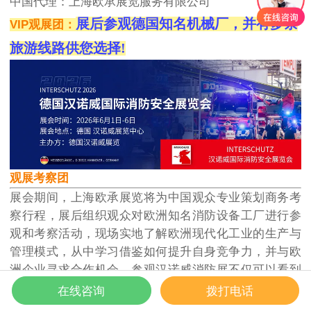
中国代理：上海欧承展览服务有限公司
展后参观德国知名机械厂，并有多条
VIP
观展团：
旅游线路供您选择!
观展考察团
展会期间，上海欧承展览将为中国观众专业策划商务考
察行程，展后组织观众对欧洲知名消防设备工厂进行参
观和考察活动，现场实地了解欧洲现代化工业的生产与
管理模式，从中学习借鉴如何提升自身竞争力，并与欧
洲企业寻求合作机会。参观汉诺威消防展不仅可以看到
最新的创新产品和技术，还能与业内同行企业家们面对
在线咨询
拨打电话
面交流，也是了解国际贸易与合作的重要场所。无论是