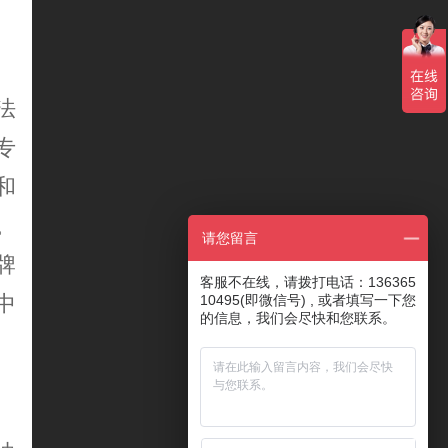
法
专
和
。
请您留言
牌
客服不在线，请拨打电话：136365
中
10495(即微信号) , 或者填写一下您
的信息，我们会尽快和您联系。