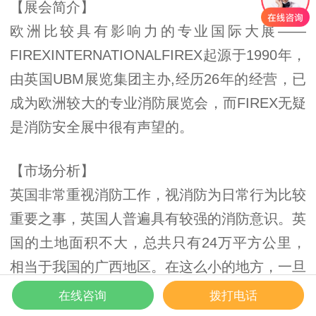
【展会简介】
欧洲比较具有影响力的专业国际大展——
FIREXINTERNATIONALFIREX起源于1990年，
由英国UBM展览集团主办,经历26年的经营，已
成为欧洲较大的专业消防展览会，而FIREX无疑
是消防安全展中很有声望的。
【市场分析】
英国非常重视消防工作，视消防为日常行为比较
重要之事，英国人普遍具有较强的消防意识。英
国的土地面积不大，总共只有24万平方公里，
相当于我国的广西地区。在这么小的地方，一旦
发生大火，老百姓都争相传告，家喻户晓。每年
在线咨询
拨打电话
到消防周活动期间，内务大臣亲自出席。所以英