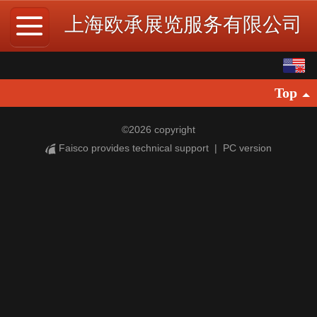
上海欧承展览服务有限公司
English
Top
中文
©
2026 copyright
Faisco provides technical support
|
PC version